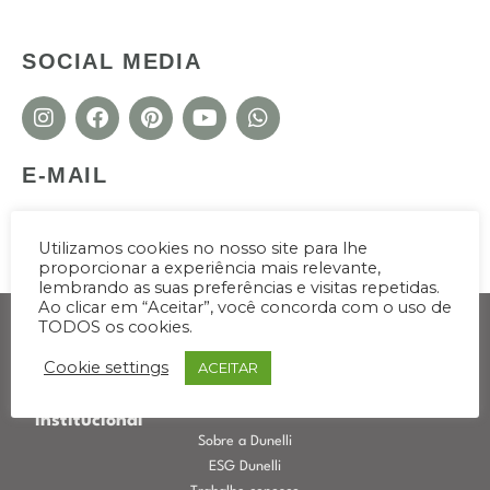
SOCIAL MEDIA
E-MAIL
sac@outlet.dunelli.com.br
assistencia@outlet.dunelli.com.br
Utilizamos cookies no nosso site para lhe
agendamento@outlet.dunelli.com.br
proporcionar a experiência mais relevante,
lembrando as suas preferências e visitas repetidas.
Ao clicar em “Aceitar”, você concorda com o uso de
TODOS os cookies.
Cookie settings
ACEITAR
Institucional
Sobre a Dunelli
ESG Dunelli