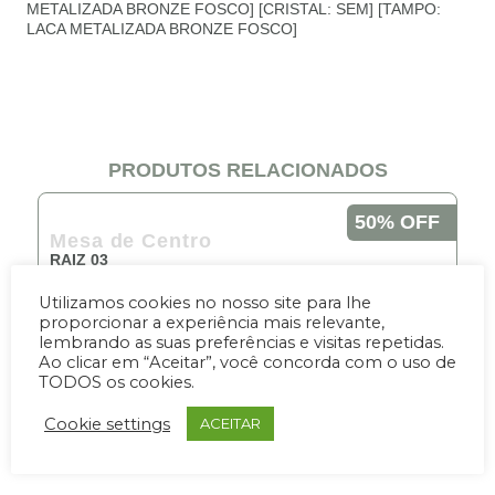
METALIZADA BRONZE FOSCO] [CRISTAL: SEM] [TAMPO:
LACA METALIZADA BRONZE FOSCO]
PRODUTOS RELACIONADOS
50% OFF
Mesa de Centro
RAIZ 03
Por R$7,263.00
De R$14,526.75
Utilizamos cookies no nosso site para lhe
proporcionar a experiência mais relevante,
10x de 726.30
lembrando as suas preferências e visitas repetidas.
Ao clicar em “Aceitar”, você concorda com o uso de
COMPRAR
TODOS os cookies.
Cookie settings
ACEITAR