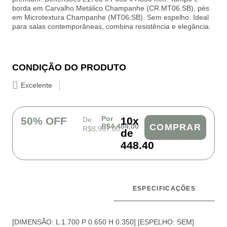
borda em Carvalho Metálico Champanhe (CR.MT06.SB), pés
em Microtextura Champanhe (MT06.SB). Sem espelho. Ideal
para salas contemporâneas, combina resistência e elegância.
CONDIÇÃO DO PRODUTO
Excelente
Por
50% OFF
10x
De
R$4.484,00
COMPRAR
R$8,967.00
de
448.40
ESPECIFICAÇÕES
DESCRIÇÃO
[DIMENSÃO: L 1.700 P 0.650 H 0.350] [ESPELHO: SEM]