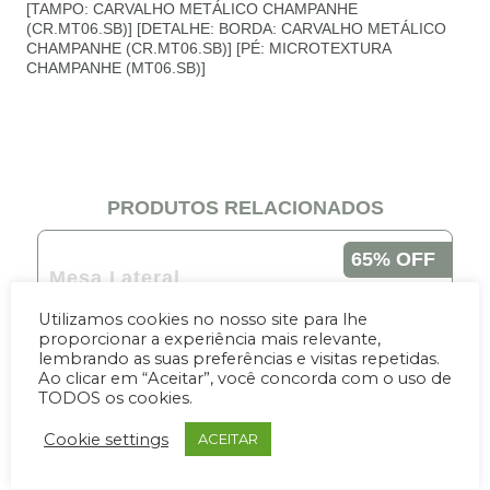
[TAMPO: CARVALHO METÁLICO CHAMPANHE
(CR.MT06.SB)] [DETALHE: BORDA: CARVALHO METÁLICO
CHAMPANHE (CR.MT06.SB)] [PÉ: MICROTEXTURA
CHAMPANHE (MT06.SB)]
PRODUTOS RELACIONADOS
65% OFF
Mesa Lateral
NATIONAL
Utilizamos cookies no nosso site para lhe
Por R$1,976.00
De R$5,644.80
proporcionar a experiência mais relevante,
lembrando as suas preferências e visitas repetidas.
10x de 197.60
Ao clicar em “Aceitar”, você concorda com o uso de
TODOS os cookies.
COMPRAR
Cookie settings
ACEITAR