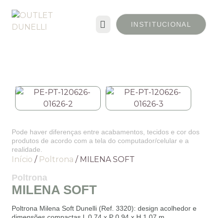
INSTITUCIONAL
Pode haver diferenças entre acabamentos, tecidos e cor dos
produtos de acordo com a tela do computador/celular e a
realidade.
Início
/
Poltrona
/ MILENA SOFT
Poltrona
MILENA SOFT
Poltrona Milena Soft Dunelli (Ref. 3320): design acolhedor e
dimensões compactas L 0,74 x P 0,94 x H 1,07 m.