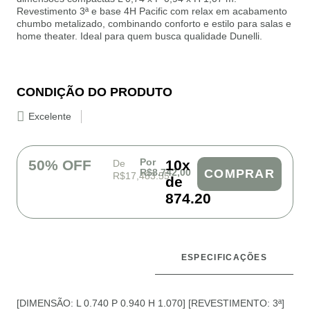
Revestimento 3ª e base 4H Pacific com relax em acabamento
chumbo metalizado, combinando conforto e estilo para salas e
home theater. Ideal para quem busca qualidade Dunelli.
CONDIÇÃO DO PRODUTO
Excelente
Por
50% OFF
10x
De
R$8.742,00
COMPRAR
R$17,483.55
de
874.20
ESPECIFICAÇÕES
DESCRIÇÃO
[DIMENSÃO: L 0.740 P 0.940 H 1.070] [REVESTIMENTO: 3ª]