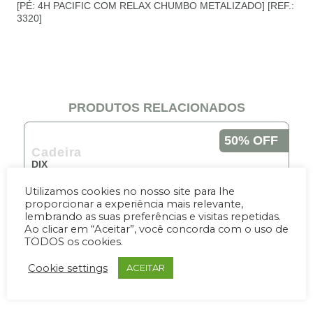
[PÉ: 4H PACIFIC COM RELAX CHUMBO METALIZADO] [REF.:
3320]
PRODUTOS RELACIONADOS
50% OFF
Cadeira
DIX
Por R$2,731.00
De R$5,462.10
Utilizamos cookies no nosso site para lhe
proporcionar a experiência mais relevante,
10x de 273.10
lembrando as suas preferências e visitas repetidas.
Ao clicar em “Aceitar”, você concorda com o uso de
COMPRAR
TODOS os cookies.
Cookie settings
ACEITAR