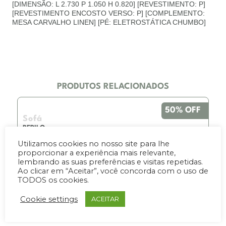
[DIMENSÃO: L 2.730 P 1.050 H 0.820] [REVESTIMENTO: P]
[REVESTIMENTO ENCOSTO VERSO: P] [COMPLEMENTO:
MESA CARVALHO LINEN] [PÉ: ELETROSTÁTICA CHUMBO]
PRODUTOS RELACIONADOS
50% OFF
Sofá
BERILO
Utilizamos cookies no nosso site para lhe
De R$60,979.80
Por R$30,490.00
proporcionar a experiência mais relevante,
10x de 3.049,00
lembrando as suas preferências e visitas repetidas.
Ao clicar em “Aceitar”, você concorda com o uso de
TODOS os cookies.
COMPRAR
Cookie settings
ACEITAR