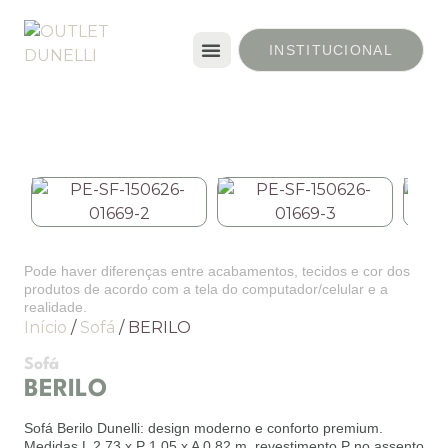
INSTITUCIONAL
Pode haver diferenças entre acabamentos, tecidos e cor dos
produtos de acordo com a tela do computador/celular e a
realidade.
Início
/
Sofá
/ BERILO
Sofá
BERILO
Sofá Berilo Dunelli: design moderno e conforto premium.
Medidas L 2,73 x P 1,05 x A 0,82 m, revestimento P no assento