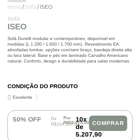
realidade.
Início
/
Sofá
/ ISEO
Sofá
ISEO
Sofá Dunelli modular e contemporâneo, disponível em
medidas (L 1.200 / 1.650 / 1.700 mm). Revestimento EA,
almofadas lombar, opções com/sem braço, bandeja direita alta
ou bico lateral. Base e pés em laminado Carvalho Americano
natural. Conforto, design e durabilidade para salas modernas.
CONDIÇÃO DO PRODUTO
Excelente
Por
50% OFF
10x
De
R$52.079,00
COMPRAR
R$104,157.90
de
5.207,90